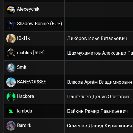
Alexeychik
Shadow Bonnie (RUS)
f0xl1k
Ликёров Илья Витальевич
diablus [RUS]
Шахмухаметов Александр Р
Smit
BANEVORSES
Власов Артём Владимирович
Hackore
Пантелеев Денис Олегович
lambda
Байкин Рамир Равильевич
Barsirk
Семенов Давид Кириллович