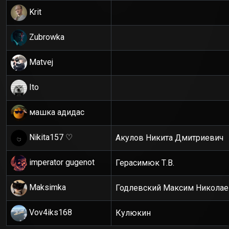
Krit
Zubrowka
Matvej
Ito
машка адидас
Nikita157 ♡
Акулов Никита Дмитриевич
imperator gugenot
Герасимюк Т.В.
Maksimka
Годлевский Максим Николае
Vov4iks168
Кулюкин